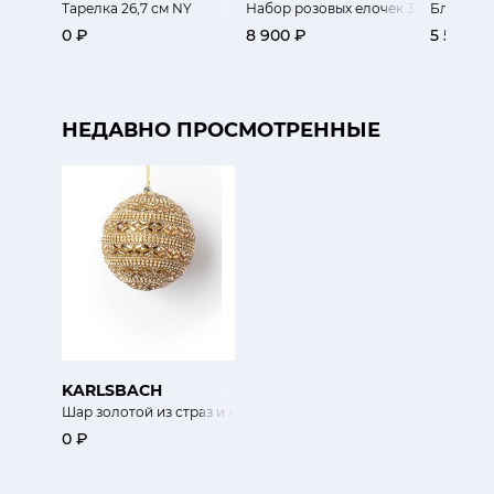
Тарелка 26,7 см NY
Набор розовых елочек 3 шт
Блюдо де
0 ₽
8 900 ₽
5 500 ₽
НЕДАВНО ПРОСМОТРЕННЫЕ
KARLSBACH
Шар золотой из страз и кристаллов
0 ₽