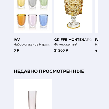
IVV
GRIFFE-MONTENAPOLEONE
IVV
Набор стаканов Нарцисо
Фужер желтый
Набор б
0 ₽
21 200 ₽
4 600 ₽
НЕДАВНО ПРОСМОТРЕННЫЕ