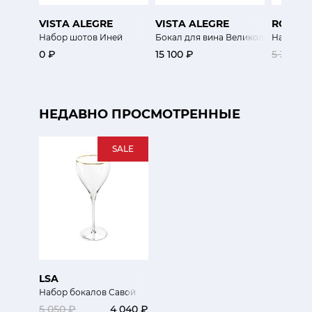
VISTA ALEGRE
VISTA ALEGRE
RCR
Набор шотов Иней
Бокал для вина Великолепие
Набор б
0 ₽
15 100 ₽
5 350 ₽
НЕДАВНО ПРОСМОТРЕННЫЕ
SALE
LSA
Набор бокалов Савой
5 050 ₽
4 040 ₽