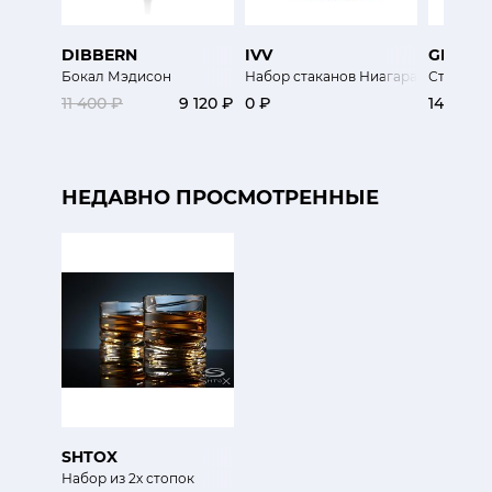
DIBBERN
IVV
GRIFF
Бокал Мэдисон
Набор стаканов Ниагара
Стакан з
11 400 ₽
9 120 ₽
0 ₽
14 300 
НЕДАВНО ПРОСМОТРЕННЫЕ
SHTOX
Набор из 2х стопок