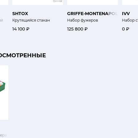
SHTOX
GRIFFE-MONTENAPOLEONE
IVV
ый
Крутящийся стакан
Набор фужеров
Набор с
14 100 ₽
125 800 ₽
0 ₽
ОСМОТРЕННЫЕ
ера Сладкий ликёр 6 шт