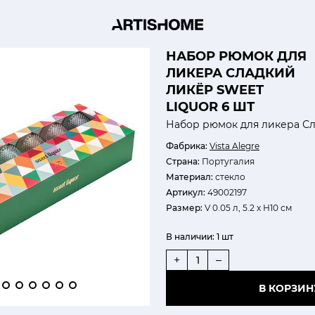
НАБОР РЮМОК ДЛЯ
ЛИКЕРА СЛАДКИЙ
ЛИКЁР SWEET
LIQUOR 6 ШТ
Набор рюмок для ликера Сл
Фабрика:
Vista Alegre
Страна:
Португалия
Материал:
стекло
Артикул:
49002197
Размер:
V 0.05 л, 5.2 х Н10 см
В наличии:
1 шт
+
–
В КОРЗИН