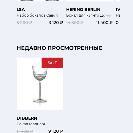
LSA
HERING BERLIN
IVV
Набор бокалов Савой
Бокал для кьянти Домен
Набор ст
5 200 ₽
3 120 ₽
14 300 ₽
11 400 ₽
0 ₽
НЕДАВНО ПРОСМОТРЕННЫЕ
SALE
DIBBERN
Бокал Мэдисон
11 400 ₽
9 120 ₽