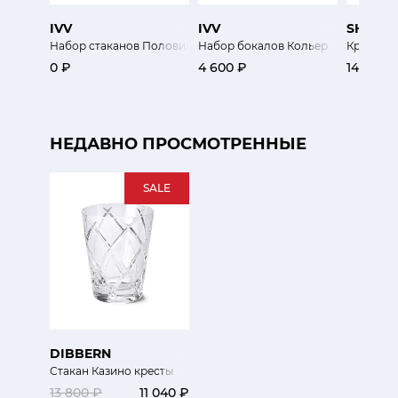
IVV
IVV
SHTOX
Набор стаканов Половинка
Набор бокалов Кольер
Крутящий
0 ₽
4 600 ₽
14 100 ₽
НЕДАВНО ПРОСМОТРЕННЫЕ
SALE
DIBBERN
Стакан Казино кресты
13 800 ₽
11 040 ₽