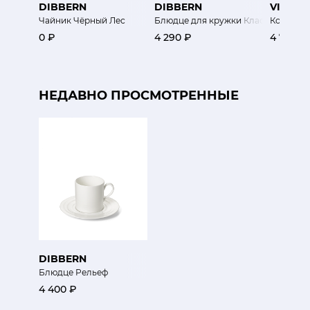
DIBBERN
DIBBERN
VISTA 
Чайник Чёрный Лес
Блюдце для кружки Классика
Кофейная
0 ₽
4 290 ₽
4 750 ₽
НЕДАВНО ПРОСМОТРЕННЫЕ
DIBBERN
Блюдце Рельеф
4 400 ₽