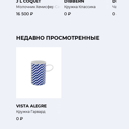
J L COQUET
DIBBERN
DIBBE
Молочник Хемисфер Сатин
Кружка Классика
Чайник 
16 500 ₽
0 ₽
0 ₽
НЕДАВНО ПРОСМОТРЕННЫЕ
VISTA ALEGRE
Кружка Гарвард
0 ₽