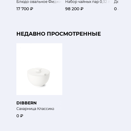
Блюдо овальное Фиджи 6 шт
Набор чайных пар 0,32 л Чёрный Л
Детский 
17 700 ₽
98 200 ₽
0 ₽
НЕДАВНО ПРОСМОТРЕННЫЕ
DIBBERN
Сахарница Классика
0 ₽