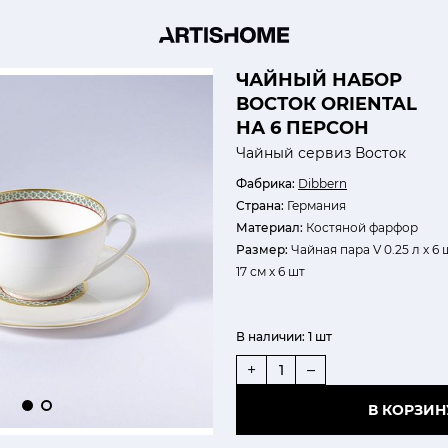
ЧАЙНЫЙ НАБОР
ВОСТОК ORIENTAL
НА 6 ПЕРСОН
Чайный сервиз Восток
Фабрика:
Dibbern
Страна:
Германия
Материал:
Костяной фарфор
Размер:
Чайная пара V 0.25 л х 6 
17 см х 6 шт
В наличии:
1 шт
+
–
В КОРЗИН