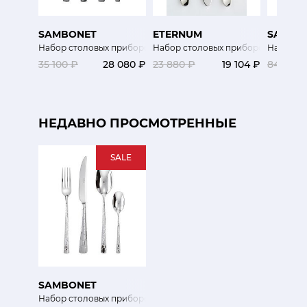
SAMBONET
ETERNUM
SAMBO
Набор столовых приборов 24 шт.
Набор столовых приборов Осло 24
Набор ст
35 100 ₽
28 080 ₽
23 880 ₽
19 104 ₽
84 500 
НЕДАВНО ПРОСМОТРЕННЫЕ
SALE
SAMBONET
Набор столовых приборов