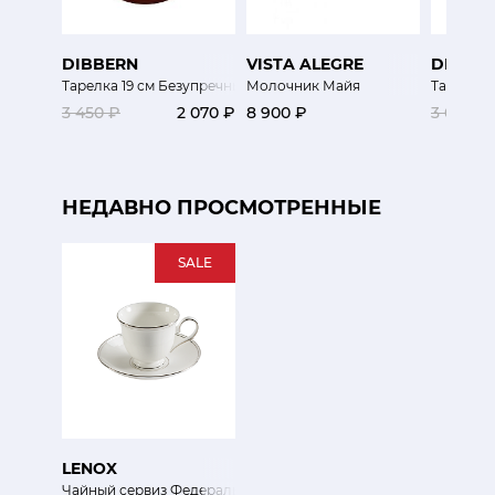
DIBBERN
VISTA ALEGRE
DIBBE
Тарелка 19 см Безупречный цвет
Молочник Майя
Тарелка 
3 450 ₽
2 070 ₽
8 900 ₽
3 000 ₽
НЕДАВНО ПРОСМОТРЕННЫЕ
SALE
LENOX
Чайный сервиз Федеральный, платиновый кант