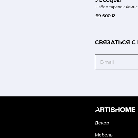
J L COQUET
Набор тарелок Хемис
69 600 ₽
CВЯЗАТЬСЯ С
Email
Декор
Мебель