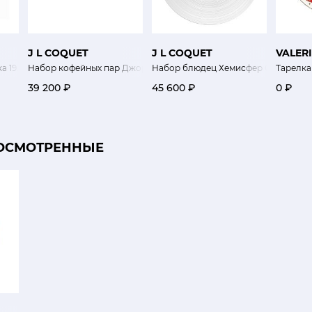
J L COQUET
J L COQUET
VALER
а 19.7 см Экзо
Набор кофейных пар Джорджия Сатин Айвори
Набор блюдец Хемисфер Сатин 6 шт
Тарелка
39 200 ₽
45 600 ₽
0 ₽
ОСМОТРЕННЫЕ