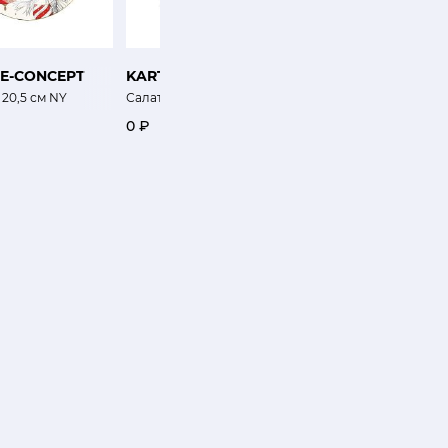
IE-CONCEPT
KARTELL
MIX-MATCH-HOME
 20,5 см NY
Салатник Коллекция Желе
Набор чайных пар Вол
0 ₽
9 100 ₽