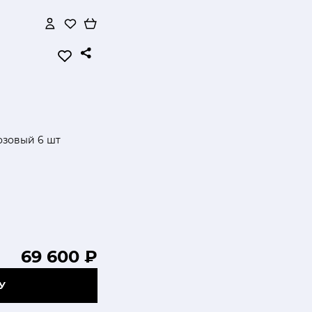
озовый 6 шт
69 600 ₽
У