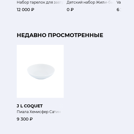
Набор тарелок для завтрака Ноэль 4 шт.
Детский набор Жили-были собаки!
Valerie C
12 000 ₽
0 ₽
6 200 ₽
НЕДАВНО ПРОСМОТРЕННЫЕ
J L COQUET
Пиала Хемисфер Сатин
9 300 ₽