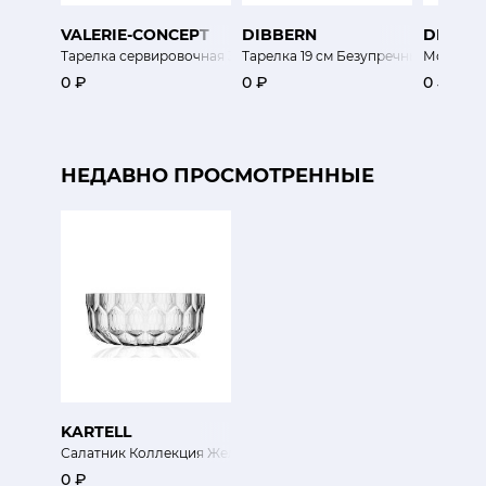
VALERIE-CONCEPT
DIBBERN
DIBBE
Тарелка сервировочная 32 см NY
Тарелка 19 см Безупречный цвет
Молочник
0 ₽
0 ₽
0 ₽
НЕДАВНО ПРОСМОТРЕННЫЕ
KARTELL
Салатник Коллекция Желе
0 ₽