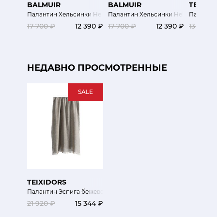
BALMUIR
BALMUIR
TEIXID
Палантин Хельсинки Helsinki сиреневый
Палантин Хельсинки Helsinki беже
Паланти
17 700 ₽
12 390 ₽
17 700 ₽
12 390 ₽
13 680 
НЕДАВНО ПРОСМОТРЕННЫЕ
SALE
TEIXIDORS
Палантин Эспига бежево-голубой
21 920 ₽
15 344 ₽