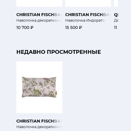
CHRISTIAN FISCHBACHER
CHRISTIAN FISCHBACHER
QEEBO
Наволочка декоративная Сельва
Наволочка Индорато
Декорати
10 700 ₽
15 500 ₽
11 350 ₽
НЕДАВНО ПРОСМОТРЕННЫЕ
CHRISTIAN FISCHBACHER
Наволочка декоративная Ботаника