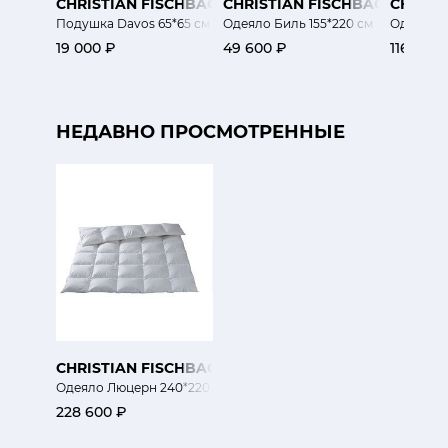
CHRISTIAN FISCHBACHER
CHRISTIAN FISCHBACHER
CHRIST
Подушка Davos 65*65 см
Одеяло Биль 155*220 см
Одеяло Л
19 000 ₽
49 600 ₽
116 400 
НЕДАВНО ПРОСМОТРЕННЫЕ
CHRISTIAN FISCHBACHER
Одеяло Люцерн 240*220 см
228 600 ₽