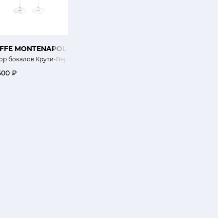
IFFE MONTENAPOLEONE
ор бокалов Крути-Верти
500 ₽