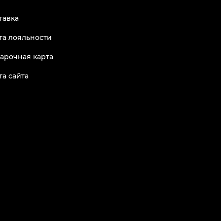
тавка
та лояльности
арочная карта
та сайта