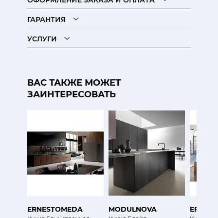
ОФОРМЛЕНИЕ ЗАКАЗА И ОПЛАТА
ГАРАНТИЯ
УСЛУГИ
ВАС ТАКЖЕ МОЖЕТ
ЗАИНТЕРЕСОВАТЬ
ERNESTOMEDA
MODULNOVA
ERNES