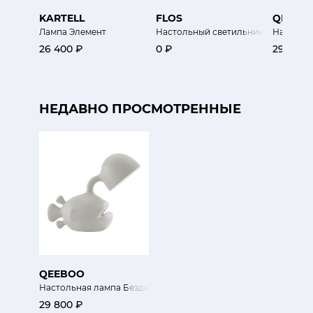
KARTELL
FLOS
QEEBO
Лампа Элемент
Настольный светильник Taccia
Настольн
26 400 ₽
0 ₽
29 800 
НЕДАВНО ПРОСМОТРЕННЫЕ
QEEBOO
Настольная лампа Бездна Белая
29 800 ₽