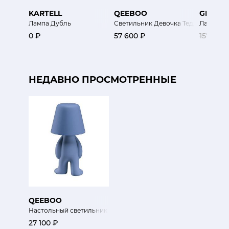
KARTELL
QEEBOO
GIANFR
Лампа Дубль
Светильник Девочка Тедди
Лампа Д
0 ₽
57 600 ₽
157 500
НЕДАВНО ПРОСМОТРЕННЫЕ
QEEBOO
Настольный светильник Том (Милые братья)
27 100 ₽