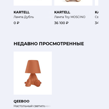
KARTELL
KARTELL
KARTEL
Лампа Дубль
Лампа Toy MOSCINO
Светиль
0 ₽
36 100 ₽
34 100 
НЕДАВНО ПРОСМОТРЕННЫЕ
QEEBOO
Настольный светильник Боб (Милые Братья)