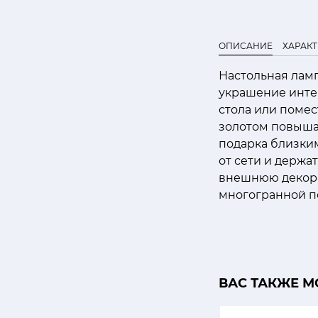
ОПИСАНИЕ
ХАРАК
Настольная ламп
украшение инте
стола или помес
золотом повыша
подарка близким
от сети и держа
внешнюю декорат
многогранной п
ВАС ТАКЖЕ М