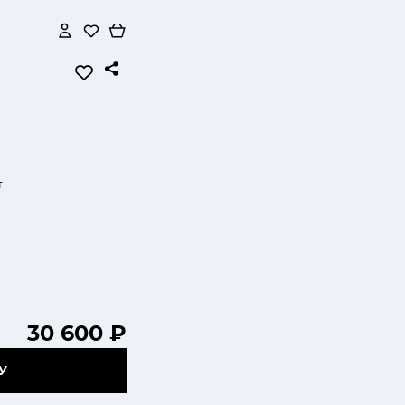
т
30 600 ₽
У