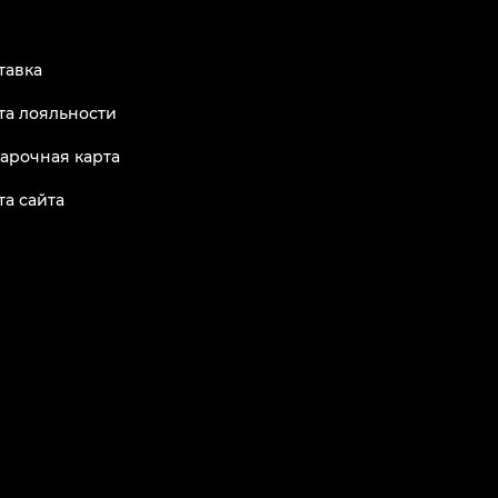
тавка
та лояльности
арочная карта
та сайта