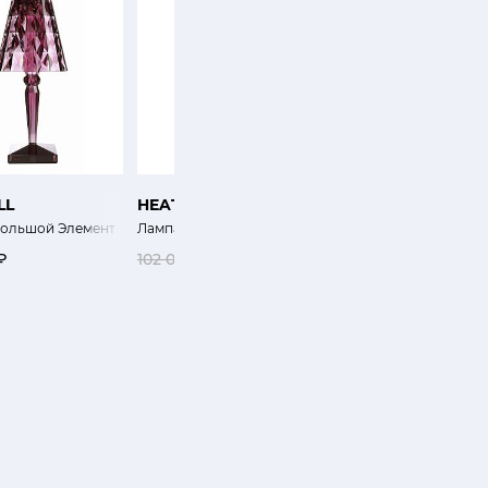
SALE
LL
HEATHFIELD CO
KARTELL
Большой Элемент
Лампа Бильбао
Лампа Аледин
₽
102 000 ₽
61 200 ₽
0 ₽