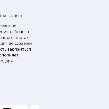
ТИЯ
УСЛУГИ
ысканное
ения рабочего
ачного цвета с
 для декора или
сть заряжаться
дополняет
годаря