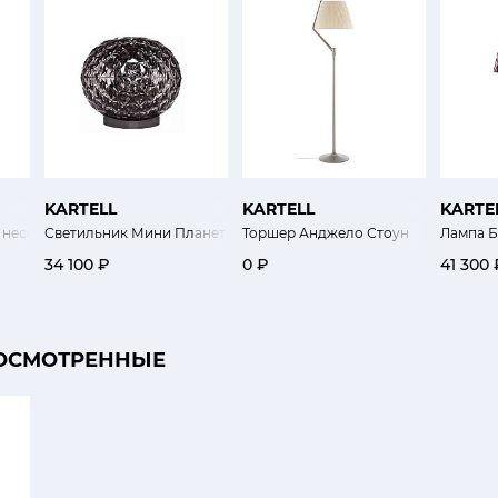
KARTELL
KARTELL
KARTE
 несет лампу
Светильник Мини Планета
Торшер Анджело Стоун
Лампа 
34 100 ₽
0 ₽
41 300 
ОСМОТРЕННЫЕ