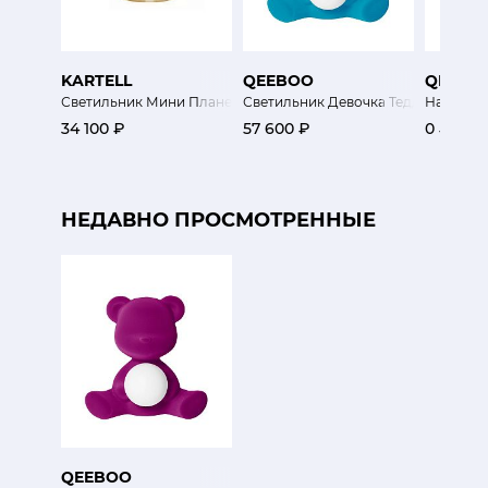
KARTELL
QEEBOO
QEEBO
Светильник Мини Планета
Светильник Девочка Тедди
Настольн
34 100 ₽
57 600 ₽
0 ₽
НЕДАВНО ПРОСМОТРЕННЫЕ
QEEBOO