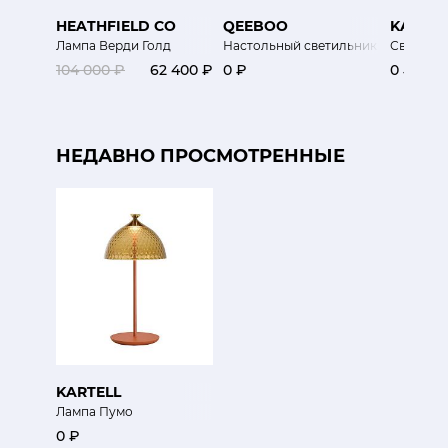
HEATHFIELD CO
QEEBOO
KARTEL
Лампа Верди Голд
Настольный светильник Джо (Золо
Светильн
104 000 ₽
62 400 ₽
0 ₽
0 ₽
НЕДАВНО ПРОСМОТРЕННЫЕ
KARTELL
Лампа Пумо
0 ₽