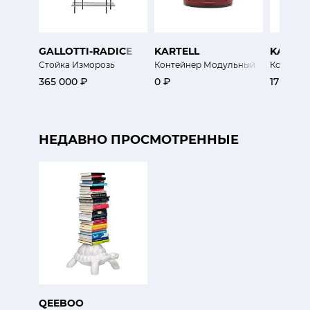
GALLOTTI-RADICE
KARTELL
KARTEL
Стойка Изморозь
Контейнер Модульный
Контейн
365 000 ₽
0 ₽
17 000 
НЕДАВНО ПРОСМОТРЕННЫЕ
QEEBOO