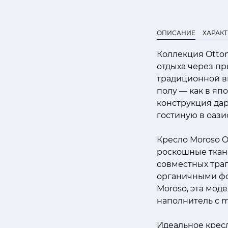
ОПИСАНИЕ
ХАРАК
Коллекция Ottom
отдыха через пр
традиционной вы
полу — как в яп
конструкция да
гостиную в оаз
Кресло Moroso 
роскошные ткан
совместных тра
органичными фо
Moroso, эта мод
наполнитель с 
Идеальное кресл