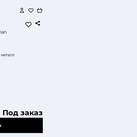
man
 металл
Под заказ
Ь