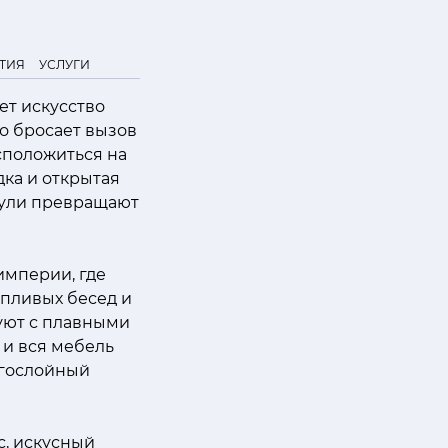
ТИЯ
УСЛУГИ
ет искусство
о бросает вызов
сположиться на
дка и открытая
дули превращают
империи, где
опливых бесед и
уют с плавными
и вся мебель
ногослойный
с, искусный