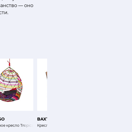
ранство — оно
сти.
SO
BAXTER
MOROSO
ое кресло Tropicalia
Кресло Мэрилин
Кресло Silver Lake