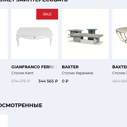
SALE
GIANFRANCO FERRE HOME
BAXTER
BAXTE
Столик Kent
Столик Керамике
Столик
574 275 ₽
344 565 ₽
0 ₽
454 00
ОСМОТРЕННЫЕ