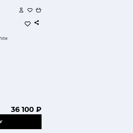
ite
36 100 ₽
У