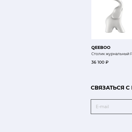
QEEBOO
Столик журнальный P
36 100 ₽
CВЯЗАТЬСЯ С
Email