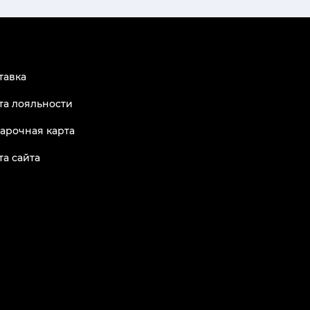
тавка
та лояльности
арочная карта
та сайта