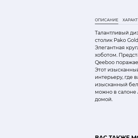
ОПИСАНИЕ
ХАРАК
Талантливый ди
столик Pako Gol
Элегантная кру
хоботом. Предс
Qeeboo поражае
Этот изысканны
интерьеру, где 
изысканный бел
можно в салоне 
домой.
ВАС ТАКЖЕ М