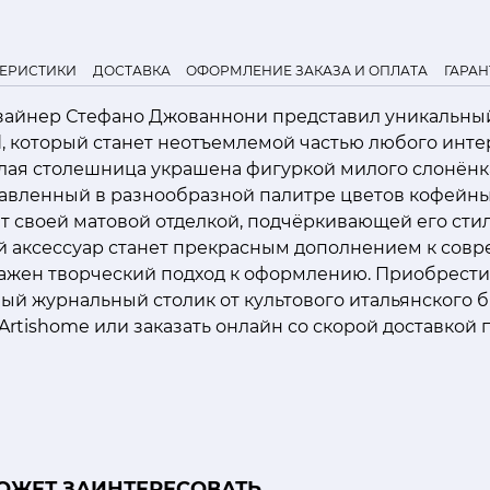
ТЕРИСТИКИ
ДОСТАВКА
ОФОРМЛЕНИЕ ЗАКАЗА И ОПЛАТА
ГАРАН
зайнер Стефано Джованнони представил уникальн
d, который станет неотъемлемой частью любого инте
глая столешница украшена фигуркой милого слонён
тавленный в разнообразной палитре цветов кофейны
т своей матовой отделкой, подчёркивающей его сти
й аксессуар станет прекрасным дополнением к сов
важен творческий подход к оформлению. Приобрести
ый журнальный столик от культового итальянского 
Artishome или заказать онлайн со скорой доставкой 
ОЖЕТ ЗАИНТЕРЕСОВАТЬ