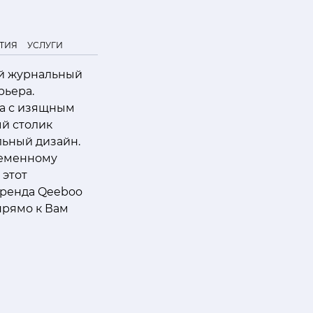
ТИЯ
УСЛУГИ
ый журнальный
рьера.
ка с изящным
й столик
льный дизайн.
ременному
 этот
бренда Qeeboo
прямо к Вам