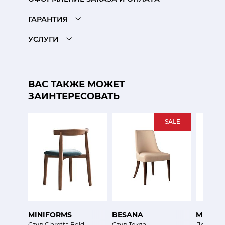
ГАРАНТИЯ
УСЛУГИ
ВАС ТАКЖЕ МОЖЕТ
ЗАИНТЕРЕСОВАТЬ
SALE
MINIFORMS
BESANA
MINIFO
Стул Claretta Bold
Стул Текла
Деревянн