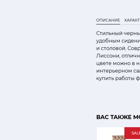
ОПИСАНИЕ
ХАРАК
Стильный черный
удобным сидени
и столовой. Со
Лиссони, отличн
цвете можно в н
интерьерном са
купить работы ф
ВАС ТАКЖЕ М
SAL