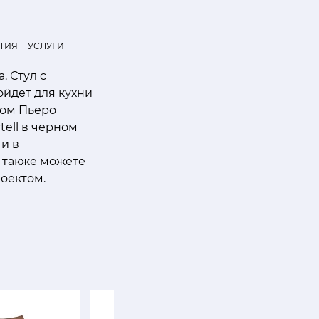
ТИЯ
УСЛУГИ
. Стул с
йдет для кухни
ром Пьеро
tell в черном
и в
 также можете
роектом.