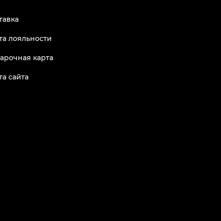
тавка
та лояльности
арочная карта
та сайта