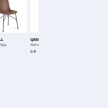
LL
QEEBOO
BAXTER
 Вуд
Мягкий кожаный стул Поцелуй
Стул Колетт
0 ₽
0 ₽