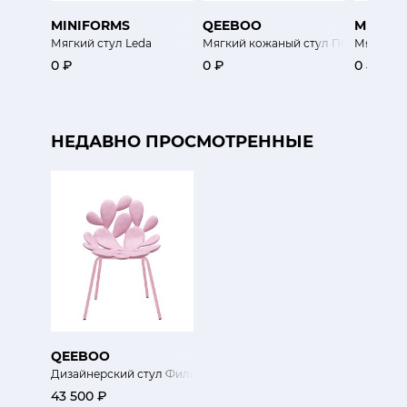
MINIFORMS
QEEBOO
MINIFO
Мягкий стул Leda
Мягкий кожаный стул Поцелуй
Мягкий с
0 ₽
0 ₽
0 ₽
НЕДАВНО ПРОСМОТРЕННЫЕ
QEEBOO
Дизайнерский стул Филикуди Кресло
43 500 ₽