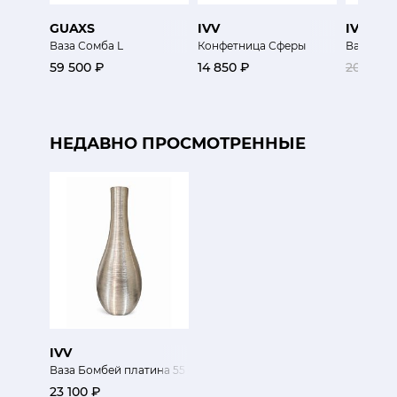
GUAXS
IVV
IVV
Ваза Сомба L
Конфетница Сферы
Ваза Гол
59 500 ₽
14 850 ₽
20 300 
НЕДАВНО ПРОСМОТРЕННЫЕ
IVV
Ваза Бомбей платина 55 см
23 100 ₽