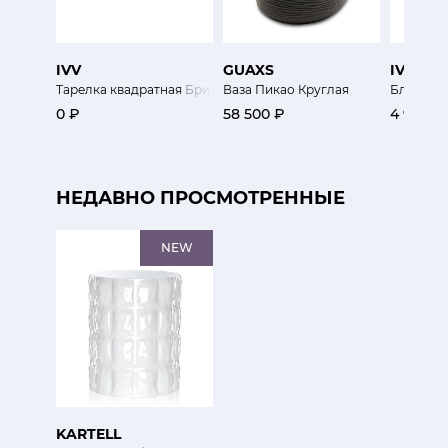
IVV
GUAXS
IVV
Тарелка квадратная Бриллиант 16 х 16 см
Ваза Пикао Круглая
Блюдо дл
0 ₽
58 500 ₽
4 900 ₽
НЕДАВНО ПРОСМОТРЕННЫЕ
NEW
KARTELL