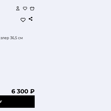
злер 36,5 см
6 300 ₽
У