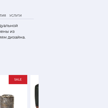
ТИЯ
УСЛУГИ
дуальной
нены из
ям дизайна.
SALE
SALE