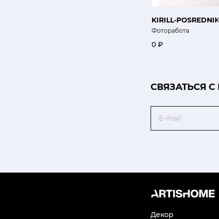
KIRILL-POSREDNI
Фоторабота
0 ₽
CВЯЗАТЬСЯ С
Email
Декор