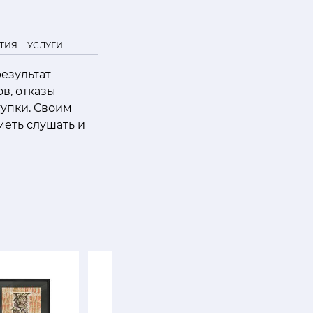
ТИЯ
УСЛУГИ
езультат
в, отказы
тупки. Своим
меть слушать и
SALE