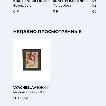
KIRILL-POSREDNIKOV
KIRILL-POSREDNIKOV
VYACH
Фоторабота
Фоторабота
Картина 
0 ₽
0 ₽
60 000 
НЕДАВНО ПРОСМОТРЕННЫЕ
VYACHESLAV-KHOMUTOV
Картина из серии Кольца
50 000 ₽