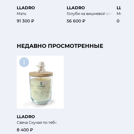
LLADRO
LLADRO
LLADR
Мать
Голуби на вишневой ветке
Молочни
91 300 ₽
56 600 ₽
0 ₽
НЕДАВНО ПРОСМОТРЕННЫЕ
LLADRO
Свеча Скучая по тебе
8 400 ₽