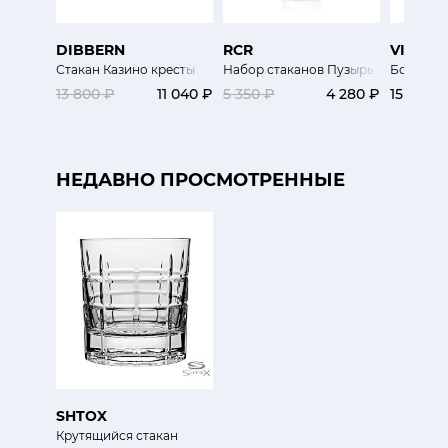
DIBBERN
RCR
VISTA 
Стакан Казино кресты
Набор стаканов Пузырь
Бокал дл
13 800 ₽
11 040 ₽
5 350 ₽
4 280 ₽
15 100 ₽
НЕДАВНО ПРОСМОТРЕННЫЕ
SHTOX
Крутящийся стакан