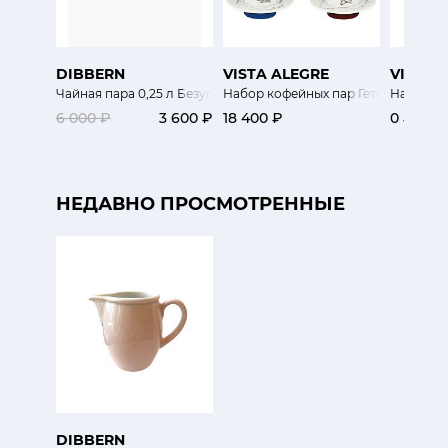
DIBBERN
VISTA ALEGRE
VISTA 
Чайная пара 0,25 л Безупречный цвет
Набор кофейных пар Гетеронимы 4
Набор п
6 000 ₽
3 600 ₽
18 400 ₽
0 ₽
НЕДАВНО ПРОСМОТРЕННЫЕ
DIBBERN