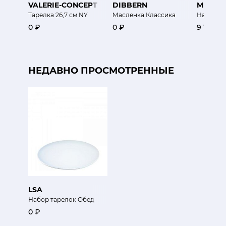
VALERIE-CONCEPT
DIBBERN
MIX-M
Тарелка 26,7 см NY
Масленка Классика
Набор ча
0 ₽
0 ₽
9 100 ₽
НЕДАВНО ПРОСМОТРЕННЫЕ
LSA
Набор тарелок Обед
0 ₽