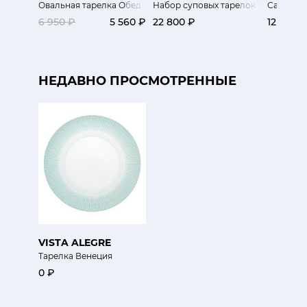
Овальная тарелка Обед
Набор суповых тарелок Оркестр
Салатни
6 950 ₽
5 560 ₽
22 800 ₽
12 610 ₽
НЕДАВНО ПРОСМОТРЕННЫЕ
VISTA ALEGRE
Тарелка Венеция
0 ₽