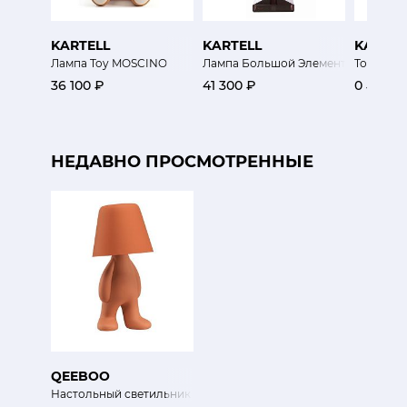
KARTELL
KARTELL
KARTEL
Лампа Toy MOSCINO
Лампа Большой Элемент
Торшер 
36 100 ₽
41 300 ₽
0 ₽
НЕДАВНО ПРОСМОТРЕННЫЕ
QEEBOO
Настольный светильник Том (Милые братья)