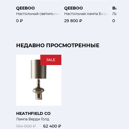
QEEBOO
QEEBOO
BAROVI
Настольный светильник Том (Милые братья)
Настольная лампа Бездна Черная
Лампа С
0 ₽
29 800 ₽
0 ₽
НЕДАВНО ПРОСМОТРЕННЫЕ
SALE
HEATHFIELD CO
Лампа Верди Голд
104 000 ₽
62 400 ₽