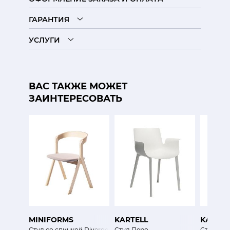
ГАРАНТИЯ
УСЛУГИ
ВАС ТАКЖЕ МОЖЕТ
ЗАИНТЕРЕСОВАТЬ
MINIFORMS
KARTELL
KARTEL
Стул со спинкой Diverge
Стул Перо
Стул Пи 