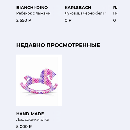
BIANCHI-DINO
KARLSBACH
RASTEL
Ребенок с лыжами
Луковица черно-белая
Подсвечн
2 550 ₽
0 ₽
0 ₽
НЕДАВНО ПРОСМОТРЕННЫЕ
HAND-MADE
Лошадка-качалка
5 000 ₽