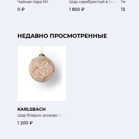
Чайная пара NY
Шар серебристый в белую сеточку
Гирлянда
0 ₽
1 850 ₽
13 900 
НЕДАВНО ПРОСМОТРЕННЫЕ
KARLSBACH
Шар бледно-розового цвета
1 200 ₽