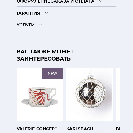
ОФОРМЛЕНИЕ ЗАКАЗА И ОПЛАТА
ГАРАНТИЯ
УСЛУГИ
ВАС ТАКЖЕ МОЖЕТ
ЗАИНТЕРЕСОВАТЬ
NEW
VALERIE-CONCEPT
KARLSBACH
BIANCH