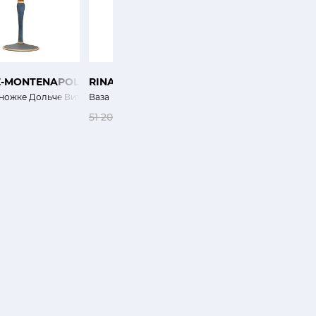
E-MONTENAPOLEONE
RINA MENARDI
GUAXS
ножке Дольче Вита 17x21,5 см
Ваза
Ваза Туба S
51 200 ₽
40 960 ₽
0 ₽