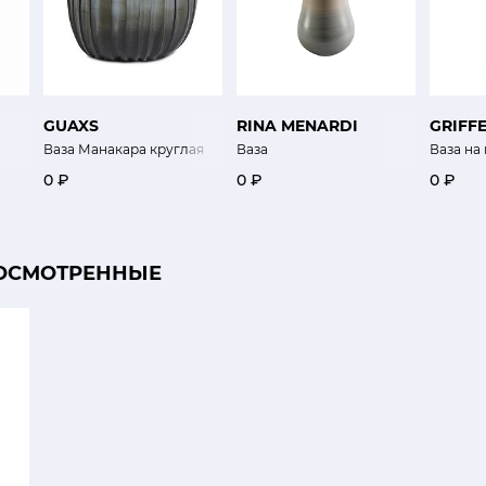
GUAXS
RINA MENARDI
GRIFF
Ваза Манакара круглая
Ваза
Ваза на 
0 ₽
0 ₽
0 ₽
ОСМОТРЕННЫЕ