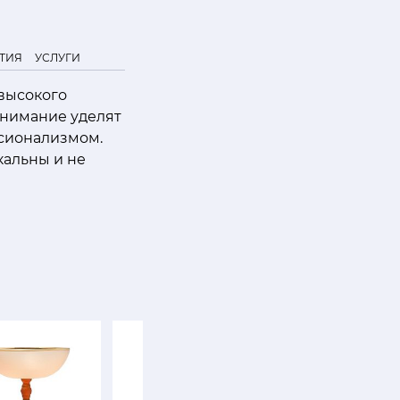
ТИЯ
УСЛУГИ
 высокого
внимание уделят
ссионализмом.
кальны и не
SALE