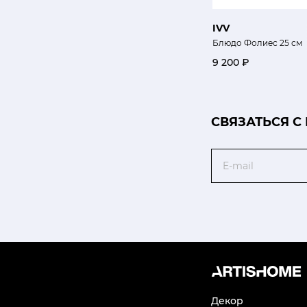
IVV
Блюдо Фолиес 25 см
9 200 ₽
CВЯЗАТЬСЯ С
Email
Декор